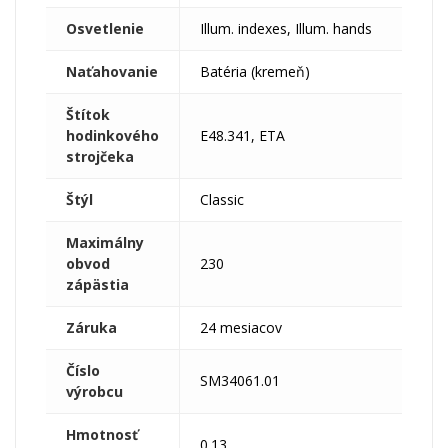
Osvetlenie
Illum. indexes, Illum. hands
Naťahovanie
Batéria (kremeň)
Štítok
hodinkového
E48.341, ETA
strojčeka
Štýl
Classic
Maximálny
obvod
230
zápästia
Záruka
24 mesiacov
Číslo
SM34061.01
výrobcu
Hmotnosť
0.13