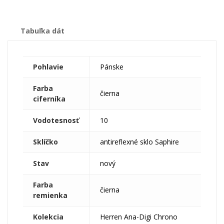
Tabuľka dát
Pohlavie
Pánske
Farba
čierna
ciferníka
Vodotesnosť
10
Sklíčko
antireflexné sklo Saphire
Stav
nový
Farba
čierna
remienka
Kolekcia
Herren Ana-Digi Chrono