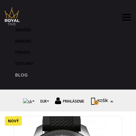
ZNAČKA
DÁMSKE
PÁNSKE
DOPLNKY
BLOG
KOŠÍK
EUR
PRIHLÁSENIE
0
NOVÝ