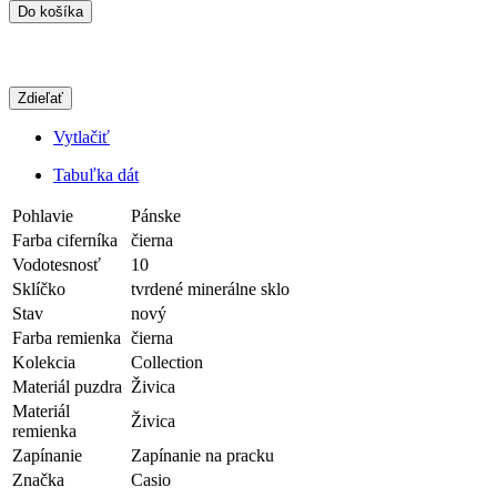
Do košíka
Zdieľať
Vytlačiť
Tabuľka dát
Pohlavie
Pánske
Farba ciferníka
čierna
Vodotesnosť
10
Sklíčko
tvrdené minerálne sklo
Stav
nový
Farba remienka
čierna
Kolekcia
Collection
Materiál puzdra
Živica
Materiál
Živica
remienka
Zapínanie
Zapínanie na pracku
Značka
Casio