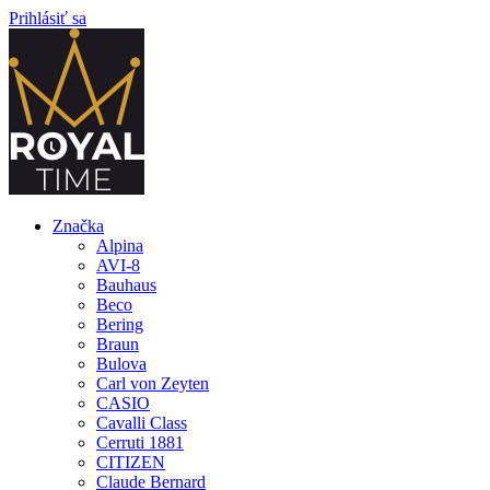
Prihlásiť sa
Značka
Alpina
AVI-8
Bauhaus
Beco
Bering
Braun
Bulova
Carl von Zeyten
CASIO
Cavalli Class
Cerruti 1881
CITIZEN
Claude Bernard