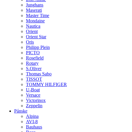
Junghans
Maserati
Master Time
Mondaine
Nautica
Orient
Orient Star
Oris
Philipp Plein
PICTO
Rosefield
Rotary
S.Oliver
Thomas Sabo
TISSOT
TOMMY HILFIGER
U-Boat
Versace
Victorinox
Zeppelin
Pánske
Alpina
AVI-8
Bauhaus