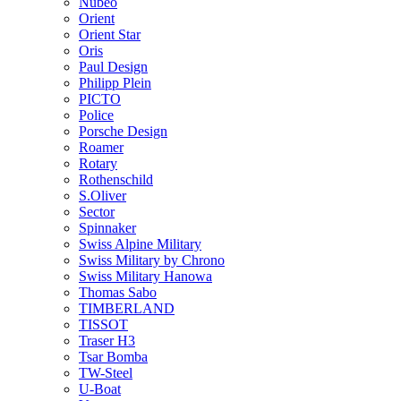
Nubeo
Orient
Orient Star
Oris
Paul Design
Philipp Plein
PICTO
Police
Porsche Design
Roamer
Rotary
Rothenschild
S.Oliver
Sector
Spinnaker
Swiss Alpine Military
Swiss Military by Chrono
Swiss Military Hanowa
Thomas Sabo
TIMBERLAND
TISSOT
Traser H3
Tsar Bomba
TW-Steel
U-Boat