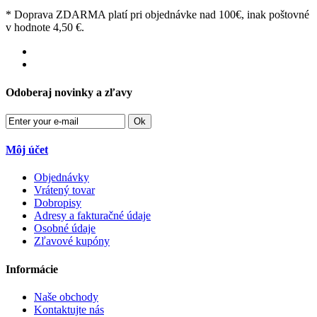
* Doprava ZDARMA platí pri objednávke nad 100€, inak poštovné
v hodnote 4,50 €.
Odoberaj novinky a zľavy
Ok
Môj účet
Objednávky
Vrátený tovar
Dobropisy
Adresy a fakturačné údaje
Osobné údaje
Zľavové kupóny
Informácie
Naše obchody
Kontaktujte nás