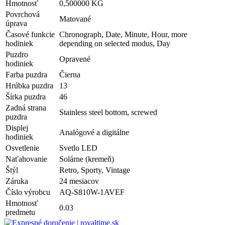
Hmotnosť
0,500000 KG
Povrchová
Matované
úprava
Časové funkcie
Chronograph, Date, Minute, Hour, more
hodiniek
depending on selected modus, Day
Puzdro
Opravené
hodiniek
Farba puzdra
Čierna
Hrúbka puzdra
13
Šírka puzdra
46
Zadná strana
Stainless steel bottom, screwed
puzdra
Displej
Analógové a digitálne
hodiniek
Osvetlenie
Svetlo LED
Naťahovanie
Solárne (kremeň)
Štýl
Retro, Sporty, Vintage
Záruka
24 mesiacov
Číslo výrobcu
AQ-S810W-1AVEF
Hmotnosť
0.03
predmetu