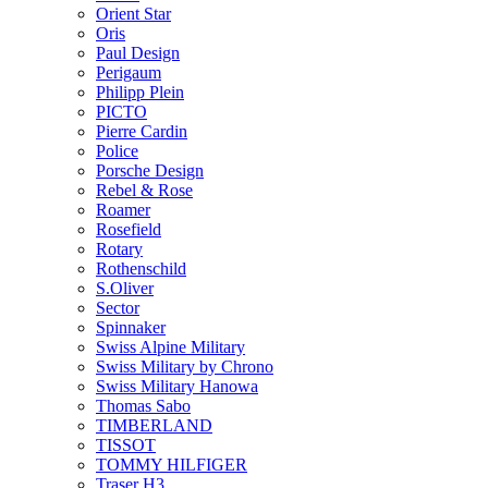
Orient Star
Oris
Paul Design
Perigaum
Philipp Plein
PICTO
Pierre Cardin
Police
Porsche Design
Rebel & Rose
Roamer
Rosefield
Rotary
Rothenschild
S.Oliver
Sector
Spinnaker
Swiss Alpine Military
Swiss Military by Chrono
Swiss Military Hanowa
Thomas Sabo
TIMBERLAND
TISSOT
TOMMY HILFIGER
Traser H3