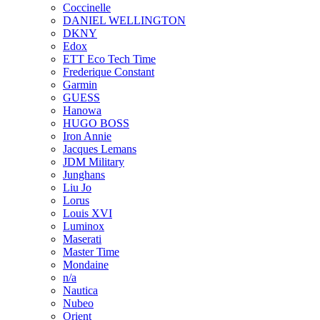
Coccinelle
DANIEL WELLINGTON
DKNY
Edox
ETT Eco Tech Time
Frederique Constant
Garmin
GUESS
Hanowa
HUGO BOSS
Iron Annie
Jacques Lemans
JDM Military
Junghans
Liu Jo
Lorus
Louis XVI
Luminox
Maserati
Master Time
Mondaine
n/a
Nautica
Nubeo
Orient