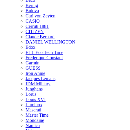
Beco
Bering
Bulova
Carl von Zeyten
CASIO
Cerruti 1881
CITIZEN
Claude Bernard
DANIEL WELLINGTON
Edox
ETT Eco Tech Time
Frederique Constant
Garmin
GUESS
Iron Annie
Jacques Lemans
JDM Military
Junghans
Lorus
Louis XVI
Luminox
Maserati
Master Time
Mondaine
Nautica