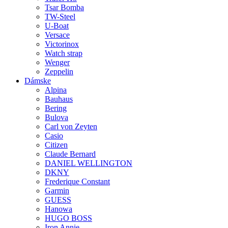
Tsar Bomba
TW-Steel
U-Boat
Versace
Victorinox
Watch strap
Wenger
Zeppelin
Dámske
Alpina
Bauhaus
Bering
Bulova
Carl von Zeyten
Casio
Citizen
Claude Bernard
DANIEL WELLINGTON
DKNY
Frederique Constant
Garmin
GUESS
Hanowa
HUGO BOSS
Iron Annie