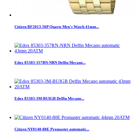
Citizen BF2013-56P Quartz Men's Watch 41mm...
Edox 85303-357RN-NRN Delfin Mecano...
Edox 85303-3M-BUIGB Delfin Mecano...
Citizen NY0140-80E Promaster automatic...