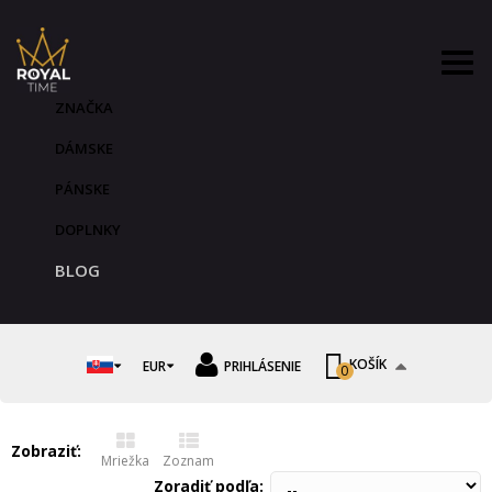
ZNAČKA
DÁMSKE
PÁNSKE
DOPLNKY
BLOG
KOŠÍK
EUR
PRIHLÁSENIE
0
Zobraziť:
Mriežka
Zoznam
Zoradiť podľa