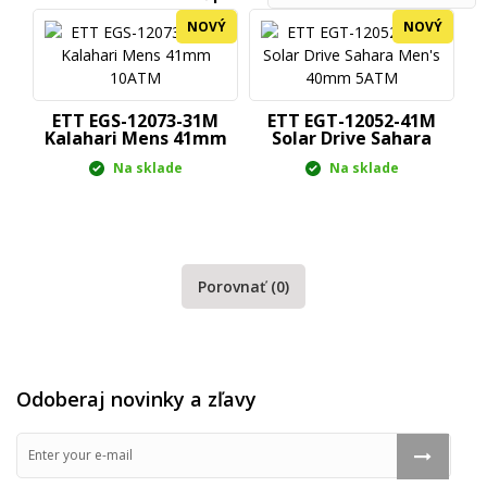
NOVÝ
NOVÝ
ETT EGS-12073-31M
ETT EGT-12052-41M
Kalahari Mens 41mm
Solar Drive Sahara
10ATM
Men's...
Na sklade
Na sklade
Porovnať (
0
)
Odoberaj novinky a zľavy