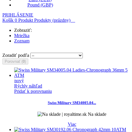
Pound (GBP)
PRIHLÁSENIE
Košík
0
Produkt
Produkty
(prázdny)
Zobraziť:
Mriežka
Zoznam
Zoradiť podľa
Porovnať (
0
)
nový
Rýchly náhľad
Pridať k porovnaniu
Swiss Military SM34005.04...
Na sklade
Viac