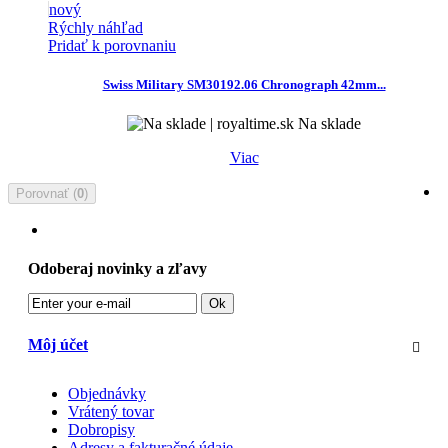
nový
Rýchly náhľad
Pridať k porovnaniu
Swiss Military SM30192.06 Chronograph 42mm...
Na sklade
Viac
Porovnať (
0
)
Odoberaj novinky a zľavy
Ok
Môj účet
Objednávky
Vrátený tovar
Dobropisy
Adresy a fakturačné údaje