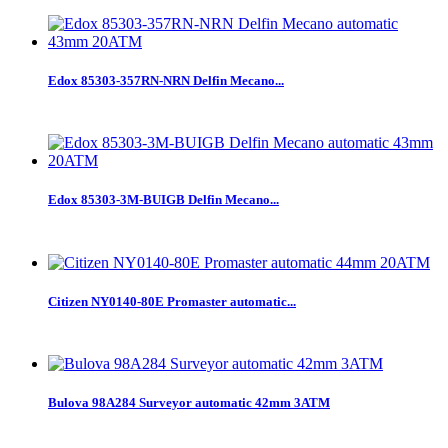
Edox 85303-357RN-NRN Delfin Mecano...
Edox 85303-3M-BUIGB Delfin Mecano...
Citizen NY0140-80E Promaster automatic...
Bulova 98A284 Surveyor automatic 42mm 3ATM