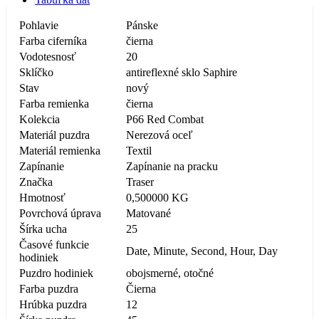
Pohlavie
Pánske
Farba ciferníka
čierna
Vodotesnosť
20
Sklíčko
antireflexné sklo Saphire
Stav
nový
Farba remienka
čierna
Kolekcia
P66 Red Combat
Materiál puzdra
Nerezová oceľ
Materiál remienka
Textil
Zapínanie
Zapínanie na pracku
Značka
Traser
Hmotnosť
0,500000 KG
Povrchová úprava
Matované
Šírka ucha
25
Časové funkcie
Date, Minute, Second, Hour, Day
hodiniek
Puzdro hodiniek
obojsmerné, otočné
Farba puzdra
Čierna
Hrúbka puzdra
12