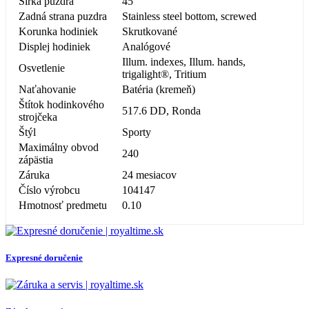
Šírka puzdra
45
Zadná strana puzdra
Stainless steel bottom, screwed
Korunka hodiniek
Skrutkované
Displej hodiniek
Analógové
Illum. indexes, Illum. hands,
Osvetlenie
trigalight®, Tritium
Naťahovanie
Batéria (kremeň)
Štítok hodinkového
517.6 DD, Ronda
strojčeka
Štýl
Sporty
Maximálny obvod
240
zápästia
Záruka
24 mesiacov
Číslo výrobcu
104147
Hmotnosť predmetu
0.10
Expresné doručenie