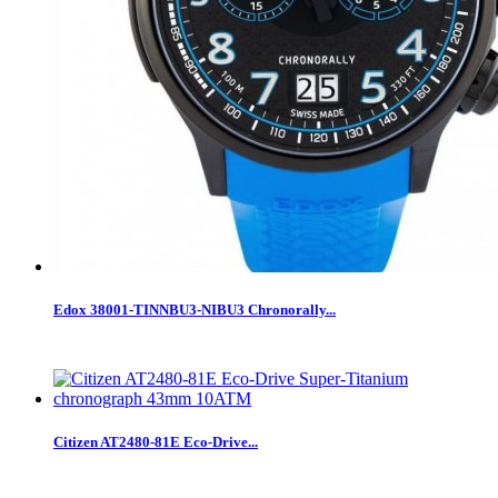
Edox 38001-TINNBU3-NIBU3 Chronorally...
Citizen AT2480-81E Eco-Drive...