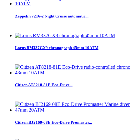
Zeppelin 7216-2 Night Cruise automatic...
Lorus RM337GX9 chronograph 45mm 10ATM
Citizen AT8218-81E Eco-Drive...
Citizen BJ2169-08E Eco-Drive Promaster...