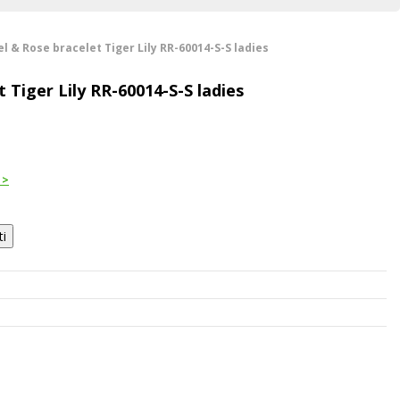
l & Rose bracelet Tiger Lily RR-60014-S-S ladies
 Tiger Lily RR-60014-S-S ladies
 >
ti