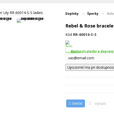
Doplnky
Šperky
Rebe
Rebel & Rose bracelet
Kód
RR-60014-S-S
Možnosti platby a dopravy
Upozorniť ma pri dostupnos
Zdieľať
Vytlačiť