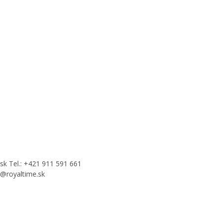
.sk
Tel.:
+421 911 591 661
o@royaltime.sk