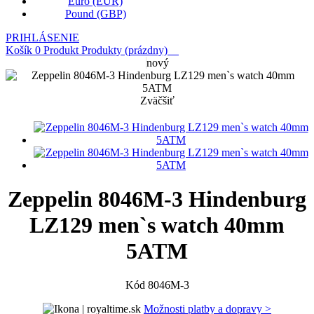
Euro (EUR)
Pound (GBP)
PRIHLÁSENIE
Košík
0
Produkt
Produkty
(prázdny)
nový
Zväčšiť
Zeppelin 8046M-3 Hindenburg
LZ129 men`s watch 40mm
5ATM
Kód
8046M-3
Možnosti platby a dopravy >