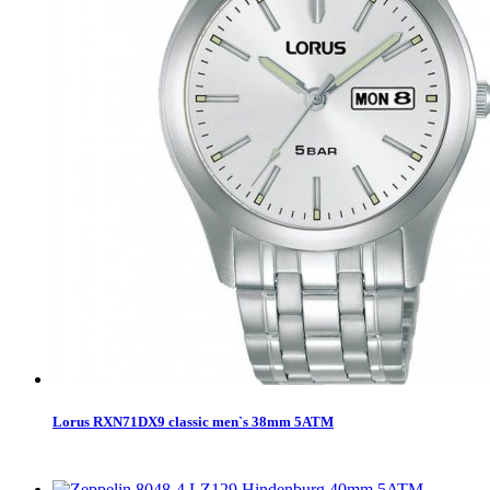
Lorus RXN71DX9 classic men`s 38mm 5ATM