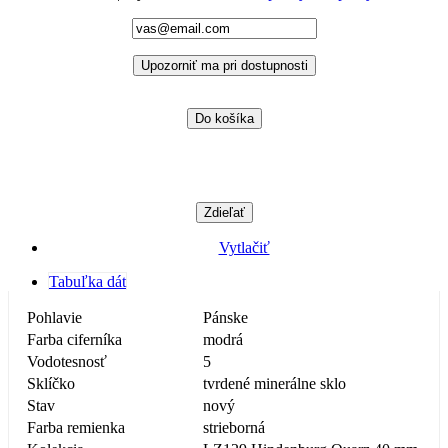
Upozorniť ma pri dostupnosti
Do košíka
Zdieľať
Vytlačiť
Tabuľka dát
Pohlavie
Pánske
Farba ciferníka
modrá
Vodotesnosť
5
Sklíčko
tvrdené minerálne sklo
Stav
nový
Farba remienka
strieborná