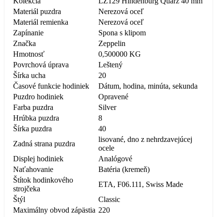
Kolekcia
LZ129 Hindenburg Quarz 40 mm
Materiál puzdra
Nerezová oceľ
Materiál remienka
Nerezová oceľ
Zapínanie
Spona s klipom
Značka
Zeppelin
Hmotnosť
0,500000 KG
Povrchová úprava
Leštený
Šírka ucha
20
Časové funkcie hodiniek
Dátum, hodina, minúta, sekunda
Puzdro hodiniek
Opravené
Farba puzdra
Silver
Hrúbka puzdra
8
Šírka puzdra
40
lisované, dno z nehrdzavejúcej
Zadná strana puzdra
ocele
Displej hodiniek
Analógové
Naťahovanie
Batéria (kremeň)
Štítok hodinkového
ETA, F06.111, Swiss Made
strojčeka
Štýl
Classic
Maximálny obvod zápästia
220