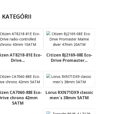
 KATEGÓRII
tizen AT8218-81E Eco-
Citizen BJ2169-08E Eco-
Drive...
Drive Promaster...
tizen CA7060-88E Eco-
Lorus RXN71DX9 classic
Drive chrono 42mm
men`s 38mm 5ATM
5ATM