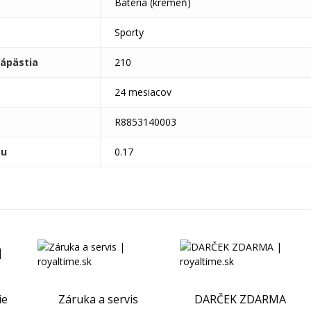
Batéria (kremeň)
Sporty
ápästia
210
24 mesiacov
R8853140003
tu
0.17
ie
Záruka a servis
DARČEK ZDARMA