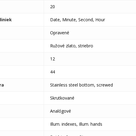
20
diniek
Date, Minute, Second, Hour
Opravené
Ružové zlato, striebro
12
44
ra
Stainless steel bottom, screwed
Skrutkované
Analógové
Illum. indexes, Illum. hands