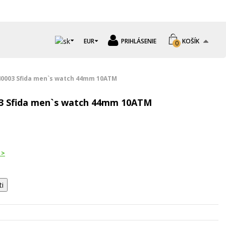
EUR
PRIHLÁSENIE
KOŠÍK
0
40003 Sfida men`s watch 44mm 10ATM
3 Sfida men`s watch 44mm 10ATM
 >
ti