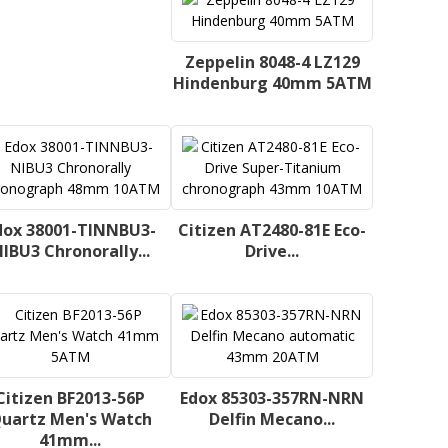
Zeppelin 8048-4 LZ129
Hindenburg 40mm 5ATM
dox 38001-TINNBU3-
Citizen AT2480-81E Eco-
IBU3 Chronorally...
Drive...
Citizen BF2013-56P
Edox 85303-357RN-NRN
uartz Men's Watch
Delfin Mecano...
41mm...