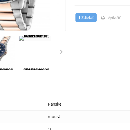
Zdieľať
Vytlačiť
Pánske
modrá
10