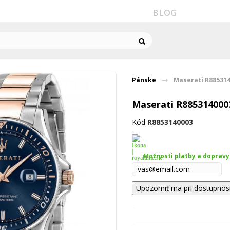
BLOG
Pánske
Maserati R88531
Maserati R885314000
Kód
R8853140003
Možnosti platby a dopravy
Upozorniť ma pri dostupnos