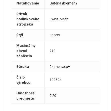
Naťahovanie
Batéria (kremeň)
Štítok
hodinkového
Swiss Made
strojčeka
Štýl
Sporty
Maximálny
obvod
210
zápästia
Záruka
24 mesiacov
Číslo
109524
výrobcu
Hmotnosť
0.20
predmetu