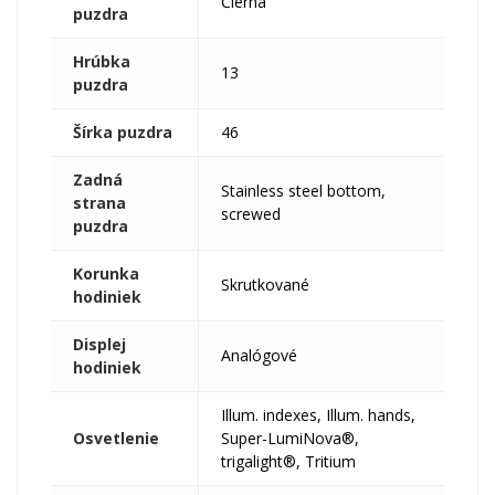
Čierna
puzdra
Hrúbka
13
puzdra
Šírka puzdra
46
Zadná
Stainless steel bottom,
strana
screwed
puzdra
Korunka
Skrutkované
hodiniek
Displej
Analógové
hodiniek
Illum. indexes, Illum. hands,
Osvetlenie
Super-LumiNova®,
trigalight®, Tritium