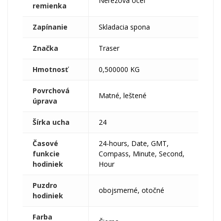
Nerezová oceľ
remienka
Zapínanie
Skladacia spona
Značka
Traser
Hmotnosť
0,500000 KG
Povrchová
Matné, leštené
úprava
Šírka ucha
24
Časové
24-hours, Date, GMT,
funkcie
Compass, Minute, Second,
hodiniek
Hour
Puzdro
obojsmerné, otočné
hodiniek
Farba