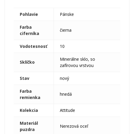
Pohlavie
Pánske
Farba
čierna
ciferníka
Vodotesnosť
10
Minerálne sklo, so
Sklíčko
zafírovou vrstvou
Stav
nový
Farba
hnedá
remienka
Kolekcia
Attitude
Materiál
Nerezová oceľ
puzdra