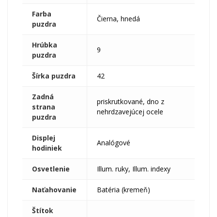
Farba
Čierna, hnedá
puzdra
Hrúbka
9
puzdra
Šírka puzdra
42
Zadná
priskrutkované, dno z
strana
nehrdzavejúcej ocele
puzdra
Displej
Analógové
hodiniek
Osvetlenie
Illum. ruky, Illum. indexy
Naťahovanie
Batéria (kremeň)
Štítok