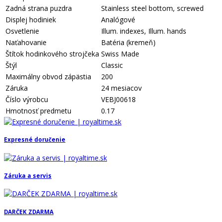
Zadná strana puzdra
Stainless steel bottom, screwed
Displej hodiniek
Analógové
Osvetlenie
Illum. indexes, Illum. hands
Naťahovanie
Batéria (kremeň)
Štítok hodinkového strojčeka
Swiss Made
Štýl
Classic
Maximálny obvod zápästia
200
Záruka
24 mesiacov
Číslo výrobcu
VEBJ00618
Hmotnosť predmetu
0.17
Expresné doručenie
Záruka a servis
DARČEK ZDARMA