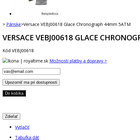
>
Pánske
>
Versace VEBJ00618 Glace Chronograph 44mm 5ATM
VERSACE VEBJ00618 GLACE CHRONO
Kód
VEBJ00618
Možnosti platby a dopravy >
Upozorniť ma pri dostupnosti
Do košíka
Zdieľať
Vytlačiť
Tabuľka dát