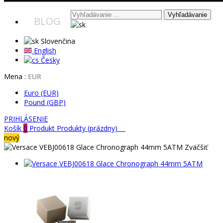
Vyhľadávanie
BLOG
Slovenčina
English
Česky
Mena :
EUR
Euro (EUR)
Pound (GBP)
PRIHLÁSENIE
Košík
0
Produkt
Produkty
(prázdny)
nový
Zväčšiť