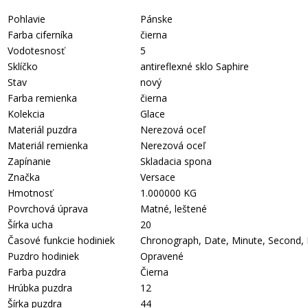
Pohlavie
Pánske
Farba ciferníka
čierna
Vodotesnosť
5
Sklíčko
antireflexné sklo Saphire
Stav
nový
Farba remienka
čierna
Kolekcia
Glace
Materiál puzdra
Nerezová oceľ
Materiál remienka
Nerezová oceľ
Zapínanie
Skladacia spona
Značka
Versace
Hmotnosť
1.000000 KG
Povrchová úprava
Matné, leštené
Šírka ucha
20
Časové funkcie hodiniek
Chronograph, Date, Minute, Second,
Puzdro hodiniek
Opravené
Farba puzdra
Čierna
Hrúbka puzdra
12
Šírka puzdra
44