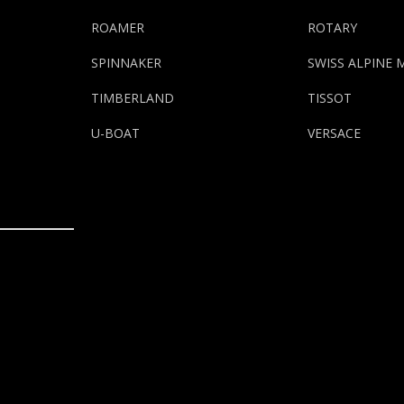
ROAMER
ROTARY
SPINNAKER
SWISS ALPINE 
TIMBERLAND
TISSOT
U-BOAT
VERSACE
Kontaktujte nás
Po - Pi: 08:00 - 17:00
+421 911 591 661