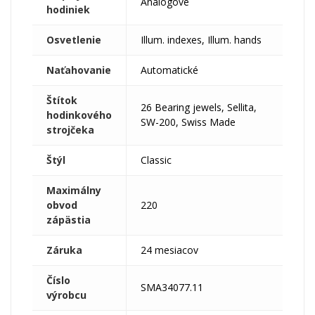
Analógové
hodiniek
Osvetlenie
Illum. indexes, Illum. hands
Naťahovanie
Automatické
Štítok
26 Bearing jewels, Sellita,
hodinkového
SW-200, Swiss Made
strojčeka
Štýl
Classic
Maximálny
obvod
220
zápästia
Záruka
24 mesiacov
Číslo
SMA34077.11
výrobcu