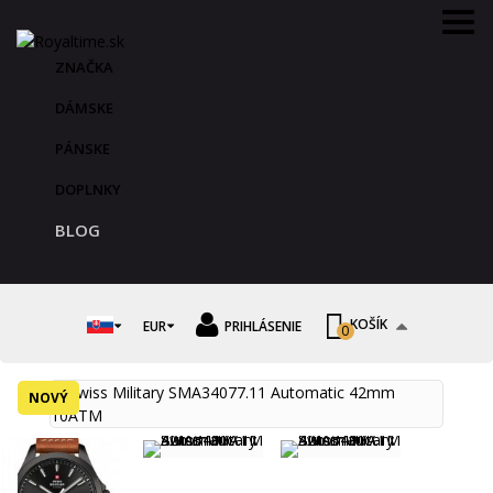
ZNAČKA
DÁMSKE
PÁNSKE
DOPLNKY
BLOG
KOŠÍK
EUR
PRIHLÁSENIE
0
NOVÝ