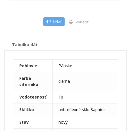
Zdieľať
Vytlačiť
Tabuľka dát
Pohlavie
Pánske
Farba
čierna
ciferníka
Vodotesnosť
10
Sklíčko
antireflexné sklo Saphire
Stav
nový