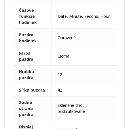
Časové
funkcie
Date, Minute, Second, Hour
hodiniek
Puzdro
Opravené
hodiniek
Farba
Čierna
puzdra
Hrúbka
12
puzdra
Šírka puzdra
42
Zadná
Sklenené dno,
strana
priskrutkované
puzdra
Displej