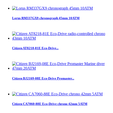
Lorus RM337GX9 chronograph 45mm 10ATM
Citizen AT8218-81E Eco-Drive...
Citizen BJ2169-08E Eco-Drive Promaster...
Citizen CA7060-88E Eco-Drive chrono 42mm 5ATM