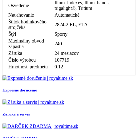
Illum. indexes, Illum. hands,
Osvetlenie
trigalight®, Tritium
Naťahovanie
Automatické
Štítok hodinkového
2824-2 EL, ETA
strojčeka
Štýl
Sporty
Maximálny obvod
240
zápästia
Záruka
24 mesiacov
Číslo výrobcu
107719
Hmotnosť predmetu
0.12
Expresné doručenie
Záruka a servis