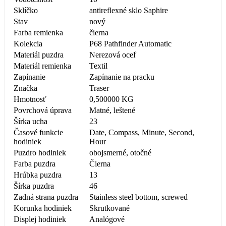
Sklíčko
antireflexné sklo Saphire
Stav
nový
Farba remienka
čierna
Kolekcia
P68 Pathfinder Automatic
Materiál puzdra
Nerezová oceľ
Materiál remienka
Textil
Zapínanie
Zapínanie na pracku
Značka
Traser
Hmotnosť
0,500000 KG
Povrchová úprava
Matné, leštené
Šírka ucha
23
Časové funkcie
Date, Compass, Minute, Second,
hodiniek
Hour
Puzdro hodiniek
obojsmerné, otočné
Farba puzdra
Čierna
Hrúbka puzdra
13
Šírka puzdra
46
Zadná strana puzdra
Stainless steel bottom, screwed
Korunka hodiniek
Skrutkované
Displej hodiniek
Analógové