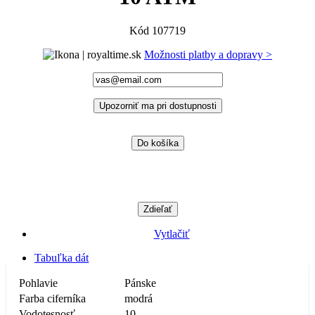
Kód
107719
Možnosti platby a dopravy >
Upozorniť ma pri dostupnosti
Do košíka
Zdieľať
Vytlačiť
Tabuľka dát
Pohlavie
Pánske
Farba ciferníka
modrá
Vodotesnosť
10