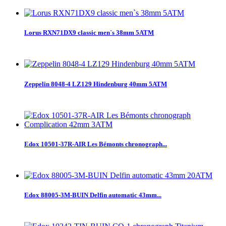
Lorus RXN71DX9 classic men`s 38mm 5ATM
Zeppelin 8048-4 LZ129 Hindenburg 40mm 5ATM
Edox 10501-37R-AIR Les Bémonts chronograph...
Edox 88005-3M-BUIN Delfin automatic 43mm...