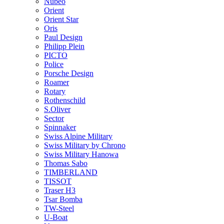
Nubeo
Orient
Orient Star
Oris
Paul Design
Philipp Plein
PICTO
Police
Porsche Design
Roamer
Rotary
Rothenschild
S.Oliver
Sector
Spinnaker
Swiss Alpine Military
Swiss Military by Chrono
Swiss Military Hanowa
Thomas Sabo
TIMBERLAND
TISSOT
Traser H3
Tsar Bomba
TW-Steel
U-Boat