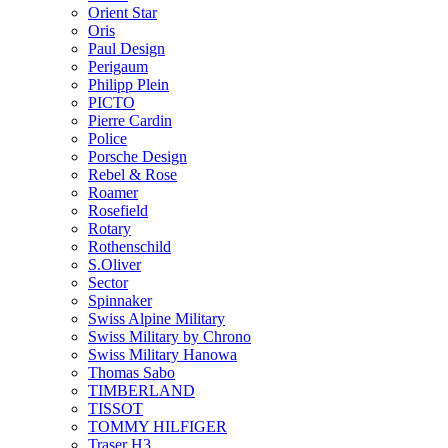
Orient Star
Oris
Paul Design
Perigaum
Philipp Plein
PICTO
Pierre Cardin
Police
Porsche Design
Rebel & Rose
Roamer
Rosefield
Rotary
Rothenschild
S.Oliver
Sector
Spinnaker
Swiss Alpine Military
Swiss Military by Chrono
Swiss Military Hanowa
Thomas Sabo
TIMBERLAND
TISSOT
TOMMY HILFIGER
Traser H3