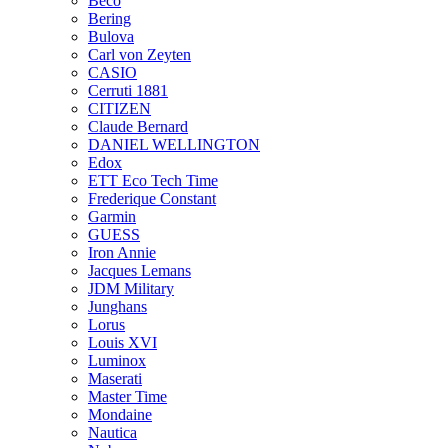
Beco
Bering
Bulova
Carl von Zeyten
CASIO
Cerruti 1881
CITIZEN
Claude Bernard
DANIEL WELLINGTON
Edox
ETT Eco Tech Time
Frederique Constant
Garmin
GUESS
Iron Annie
Jacques Lemans
JDM Military
Junghans
Lorus
Louis XVI
Luminox
Maserati
Master Time
Mondaine
Nautica