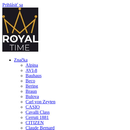
Prihlásiť sa
Značka
Alpina
AVI-8
Bauhaus
Beco
Bering
Braun
Bulova
Carl von Zeyten
CASIO
Cavalli Class
Cerruti 1881
CITIZEN
Claude Bernard