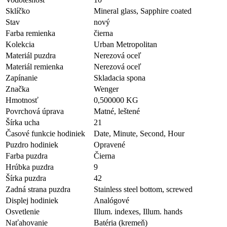
Sklíčko
Mineral glass, Sapphire coated
Stav
nový
Farba remienka
čierna
Kolekcia
Urban Metropolitan
Materiál puzdra
Nerezová oceľ
Materiál remienka
Nerezová oceľ
Zapínanie
Skladacia spona
Značka
Wenger
Hmotnosť
0,500000 KG
Povrchová úprava
Matné, leštené
Šírka ucha
21
Časové funkcie hodiniek
Date, Minute, Second, Hour
Puzdro hodiniek
Opravené
Farba puzdra
Čierna
Hrúbka puzdra
9
Šírka puzdra
42
Zadná strana puzdra
Stainless steel bottom, screwed
Displej hodiniek
Analógové
Osvetlenie
Illum. indexes, Illum. hands
Naťahovanie
Batéria (kremeň)