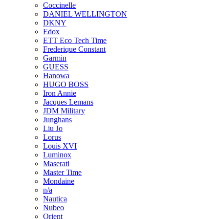
Coccinelle
DANIEL WELLINGTON
DKNY
Edox
ETT Eco Tech Time
Frederique Constant
Garmin
GUESS
Hanowa
HUGO BOSS
Iron Annie
Jacques Lemans
JDM Military
Junghans
Liu Jo
Lorus
Louis XVI
Luminox
Maserati
Master Time
Mondaine
n/a
Nautica
Nubeo
Orient