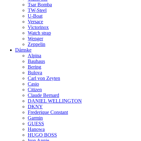
Tsar Bomba
TW-Steel
U-Boat
Versace
Victorinox
Watch strap
Wenger
Zeppelin
Dámske
Alpina
Bauhaus
Bering
Bulova
Carl von Zeyten
Casio
Citizen
Claude Bernard
DANIEL WELLINGTON
DKNY
Frederique Constant
Garmin
GUESS
Hanowa
HUGO BOSS
Iron Annie