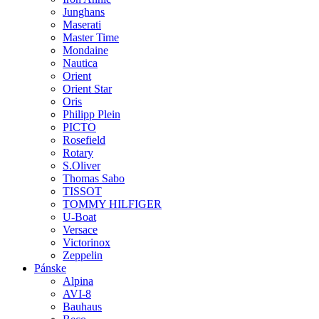
Junghans
Maserati
Master Time
Mondaine
Nautica
Orient
Orient Star
Oris
Philipp Plein
PICTO
Rosefield
Rotary
S.Oliver
Thomas Sabo
TISSOT
TOMMY HILFIGER
U-Boat
Versace
Victorinox
Zeppelin
Pánske
Alpina
AVI-8
Bauhaus