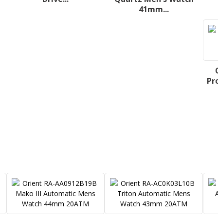
41mm...
Pr