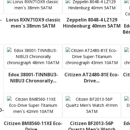
-
Lorus RXN71DX9 classic
Zeppelin 8048-4 LZ129
men`s 38mm 5ATM
Hindenburg 40mm 5ATM
Ed
Bé
Edox 38001-TINNBU3-
Citizen AT2480-81E Eco-
Ci
NIBU3 Chronorally...
Drive...
O-
Citizen BM8560-11XE Eco-
Citizen BF2013-56P
Ed
Drive...
Quartz Men's Watch