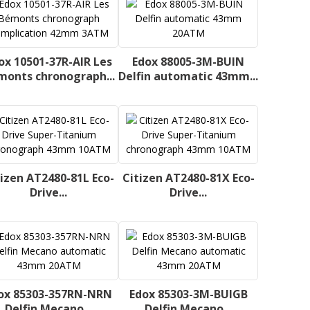
ox 10501-37R-AIR Les
Edox 88005-3M-BUIN
monts chronograph...
Delfin automatic 43mm...
tizen AT2480-81L Eco-
Citizen AT2480-81X Eco-
Drive...
Drive...
ox 85303-357RN-NRN
Edox 85303-3M-BUIGB
Delfin Mecano...
Delfin Mecano...