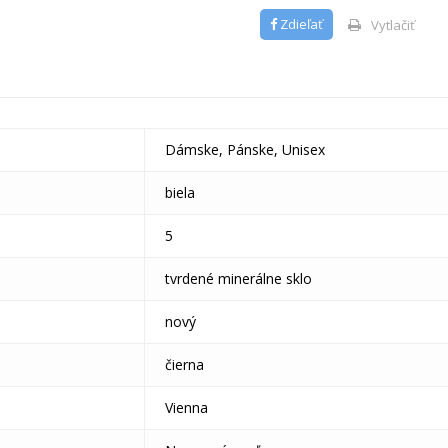
Zdieľať
Vytlačiť
Dámske, Pánske, Unisex
biela
5
tvrdené minerálne sklo
nový
čierna
Vienna