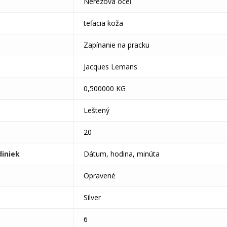
Nerezová oceľ
teľacia koža
Zapínanie na pracku
Jacques Lemans
0,500000 KG
Leštený
20
diniek
Dátum, hodina, minúta
Opravené
Silver
6