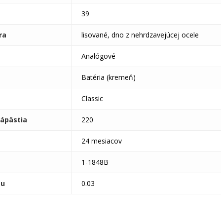
39
ra
lisované, dno z nehrdzavejúcej ocele
Analógové
Batéria (kremeň)
Classic
ápästia
220
24 mesiacov
1-1848B
tu
0.03