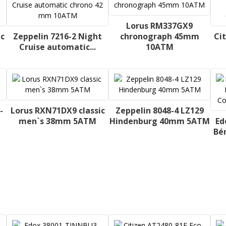
Lorus RM337GX9
ic
Zeppelin 7216-2 Night
chronograph 45mm
Ci
Cruise automatic...
10ATM
-
Lorus RXN71DX9 classic
Zeppelin 8048-4 LZ129
men`s 38mm 5ATM
Hindenburg 40mm 5ATM
Ed
Bé