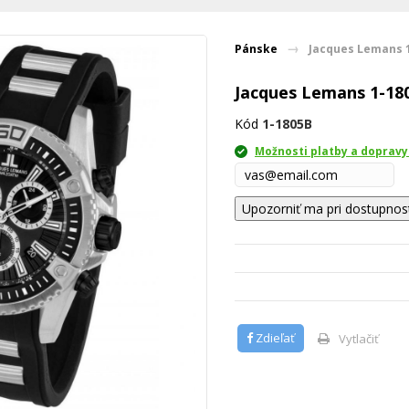
Pánske
Jacques Lemans 
Jacques Lemans 1-18
Kód
1-1805B
Možnosti platby a dopravy
Upozorniť ma pri dostupnos
Zdieľať
Vytlačiť