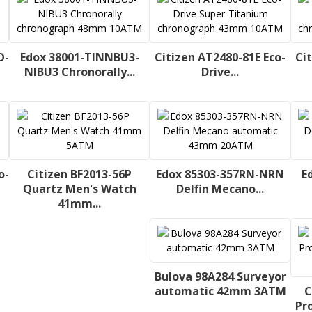
O-
Edox 38001-TINNBU3-
Citizen AT2480-81E Eco-
Ci
NIBU3 Chronorally...
Drive...
o-
Citizen BF2013-56P
Edox 85303-357RN-NRN
E
Quartz Men's Watch
Delfin Mecano...
41mm...
Bulova 98A284 Surveyor
automatic 42mm 3ATM
C
Pr