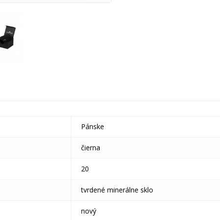
Pánske
čierna
20
tvrdené minerálne sklo
nový