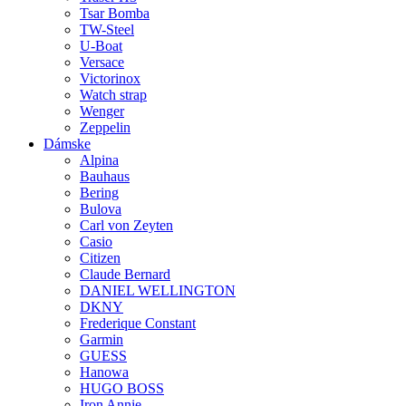
Tsar Bomba
TW-Steel
U-Boat
Versace
Victorinox
Watch strap
Wenger
Zeppelin
Dámske
Alpina
Bauhaus
Bering
Bulova
Carl von Zeyten
Casio
Citizen
Claude Bernard
DANIEL WELLINGTON
DKNY
Frederique Constant
Garmin
GUESS
Hanowa
HUGO BOSS
Iron Annie