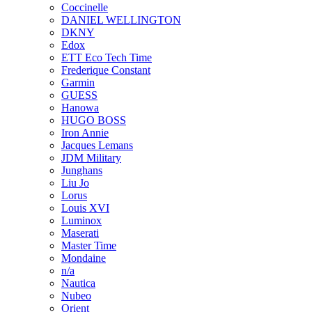
Coccinelle
DANIEL WELLINGTON
DKNY
Edox
ETT Eco Tech Time
Frederique Constant
Garmin
GUESS
Hanowa
HUGO BOSS
Iron Annie
Jacques Lemans
JDM Military
Junghans
Liu Jo
Lorus
Louis XVI
Luminox
Maserati
Master Time
Mondaine
n/a
Nautica
Nubeo
Orient