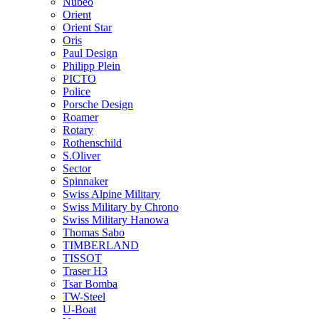
Nubeo
Orient
Orient Star
Oris
Paul Design
Philipp Plein
PICTO
Police
Porsche Design
Roamer
Rotary
Rothenschild
S.Oliver
Sector
Spinnaker
Swiss Alpine Military
Swiss Military by Chrono
Swiss Military Hanowa
Thomas Sabo
TIMBERLAND
TISSOT
Traser H3
Tsar Bomba
TW-Steel
U-Boat