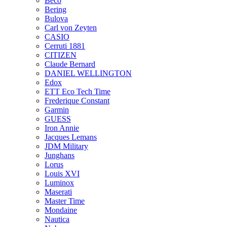
Beco
Bering
Bulova
Carl von Zeyten
CASIO
Cerruti 1881
CITIZEN
Claude Bernard
DANIEL WELLINGTON
Edox
ETT Eco Tech Time
Frederique Constant
Garmin
GUESS
Iron Annie
Jacques Lemans
JDM Military
Junghans
Lorus
Louis XVI
Luminox
Maserati
Master Time
Mondaine
Nautica