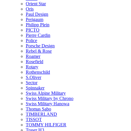
Orient Star
Oris
Paul Design
Perigaum
Philipp Plein
PICTO
Pierre Cardin
Police
Porsche Design
Rebel & Rose
Roamer
Rosefield
Rotary
Rothenschild
S.Oliver
Sector
Spinnaker
Swiss Alpine Military
Swiss Military by Chrono
Swiss Military Hanowa
Thomas Sabo
TIMBERLAND
TISSOT
TOMMY HILFIGER
Traser H3