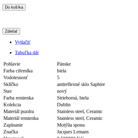
Do košíka
Zdieľať
Vytlačiť
Tabuľka dát
Pohlavie
Pánske
Farba ciferníka
biela
Vodotesnosť
5
Sklíčko
antireflexné sklo Saphire
Stav
nový
Farba remienka
Strieborná, biela
Kolekcia
Dublin
Materiál puzdra
Stainless steel, Ceramic
Materiál remienka
Stainless steel, Ceramic
Zapínanie
Motýlia spona
Značka
Jacques Lemans