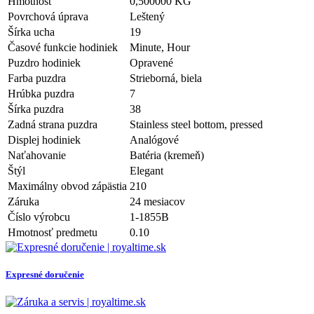
Hmotnosť
0,500000 KG
Povrchová úprava
Leštený
Šírka ucha
19
Časové funkcie hodiniek
Minute, Hour
Puzdro hodiniek
Opravené
Farba puzdra
Strieborná, biela
Hrúbka puzdra
7
Šírka puzdra
38
Zadná strana puzdra
Stainless steel bottom, pressed
Displej hodiniek
Analógové
Naťahovanie
Batéria (kremeň)
Štýl
Elegant
Maximálny obvod zápästia
210
Záruka
24 mesiacov
Číslo výrobcu
1-1855B
Hmotnosť predmetu
0.10
Expresné doručenie