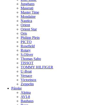
Junghans
Maserati
Master Time
Mondaine
Nautica
Orient
Orient Star
Oris
Philipp Plein
PICTO
Rosefield
Rotary
S.Oliver
Thomas Sabo
TISSOT
TOMMY HILFIGER
U-Boat
Versace
Victorinox
Zeppelin
Pánske
Alpina
AVI-8
Bauhaus