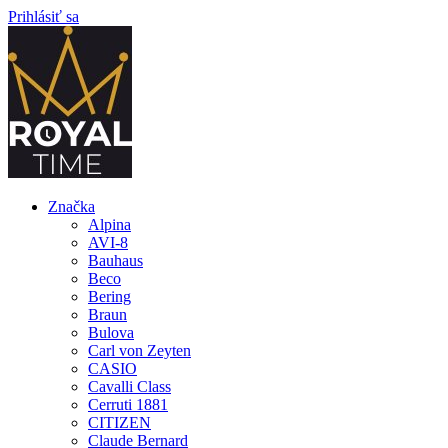
Prihlásiť sa
Značka
Alpina
AVI-8
Bauhaus
Beco
Bering
Braun
Bulova
Carl von Zeyten
CASIO
Cavalli Class
Cerruti 1881
CITIZEN
Claude Bernard