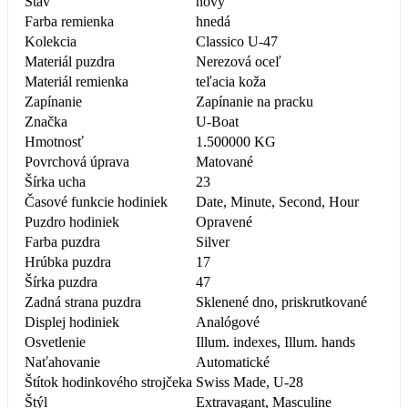
Stav
nový
Farba remienka
hnedá
Kolekcia
Classico U-47
Materiál puzdra
Nerezová oceľ
Materiál remienka
teľacia koža
Zapínanie
Zapínanie na pracku
Značka
U-Boat
Hmotnosť
1.500000 KG
Povrchová úprava
Matované
Šírka ucha
23
Časové funkcie hodiniek
Date, Minute, Second, Hour
Puzdro hodiniek
Opravené
Farba puzdra
Silver
Hrúbka puzdra
17
Šírka puzdra
47
Zadná strana puzdra
Sklenené dno, priskrutkované
Displej hodiniek
Analógové
Osvetlenie
Illum. indexes, Illum. hands
Naťahovanie
Automatické
Štítok hodinkového strojčeka
Swiss Made, U-28
Štýl
Extravagant, Masculine