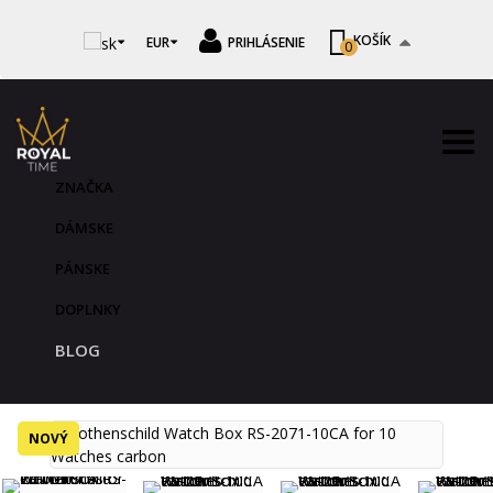
KOŠÍK
EUR
PRIHLÁSENIE
0
ZNAČKA
DÁMSKE
PÁNSKE
DOPLNKY
BLOG
NOVÝ