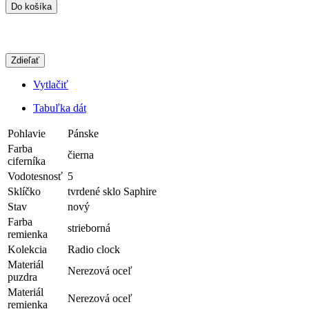
Do košíka
Zdieľať
Vytlačiť
Tabuľka dát
Pohlavie
Pánske
Farba
čierna
ciferníka
Vodotesnosť
5
Sklíčko
tvrdené sklo Saphire
Stav
nový
Farba
strieborná
remienka
Kolekcia
Radio clock
Materiál
Nerezová oceľ
puzdra
Materiál
Nerezová oceľ
remienka