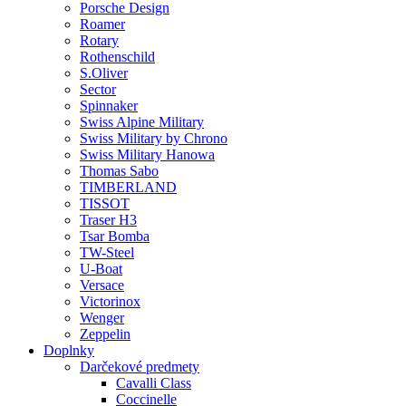
Porsche Design
Roamer
Rotary
Rothenschild
S.Oliver
Sector
Spinnaker
Swiss Alpine Military
Swiss Military by Chrono
Swiss Military Hanowa
Thomas Sabo
TIMBERLAND
TISSOT
Traser H3
Tsar Bomba
TW-Steel
U-Boat
Versace
Victorinox
Wenger
Zeppelin
Doplnky
Darčekové predmety
Cavalli Class
Coccinelle