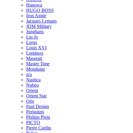
Hanowa
HUGO BOSS
Iron Annie
Jacques Lemans
JDM Military
Junghans
Liu Jo
Lorus
Louis XVI
Luminox
Maserati
Master Time
Mondaine
n/a
Nautica
Nubeo
Orient
Orient Star
Oris
Paul Design
Perigaum
Philipp Plein
PICTO
Pierre Cardin