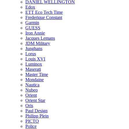
DANIEL WELLINGTON
Edox
ETT Eco Tech Time
Frederique Constant
Garmin
GUESS
Iron Annie
Jacques Lemans
JDM Military
Junghans
Lorus
Louis XVI
Luminox
Maserati
Master Time
Mondaine
Nautica
Nubeo
Orient
Orient Star
Oris
Paul Design
Philipp Plein
PICTO
Police