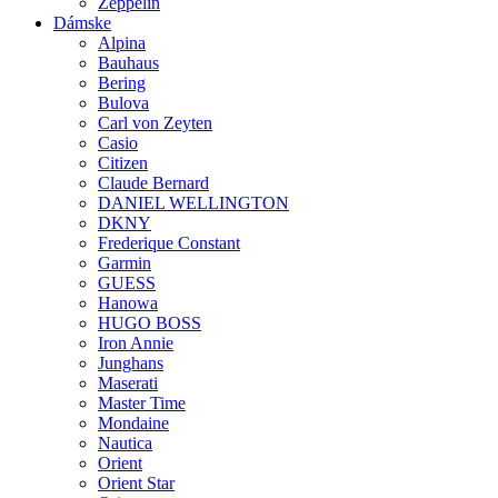
Zeppelin
Dámske
Alpina
Bauhaus
Bering
Bulova
Carl von Zeyten
Casio
Citizen
Claude Bernard
DANIEL WELLINGTON
DKNY
Frederique Constant
Garmin
GUESS
Hanowa
HUGO BOSS
Iron Annie
Junghans
Maserati
Master Time
Mondaine
Nautica
Orient
Orient Star