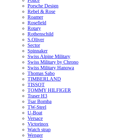
Police
Porsche Design
Rebel & Rose
Roamer
Rosefield
Rotary
Rothenschild
S.Oliver
Sector
Spinnaker
Swiss Alpine Military
Swiss Military by Chrono
Swiss Military Hanowa
Thomas Sabo
TIMBERLAND
TISSOT
TOMMY HILFIGER
Traser H3
Tsar Bomba
TW-Steel
U-Boat
Versace
Victorinox
Watch strap
Wenger