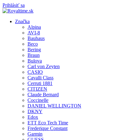
Prihlásiť sa
Značka
Alpina
AVI-8
Bauhaus
Beco
Bering
Braun
Bulova
Carl von Zeyten
CASIO
Cavalli Class
Cerruti 1881
CITIZEN
Claude Bernard
Coccinelle
DANIEL WELLINGTON
DKNY
Edox
ETT Eco Tech Time
Frederique Constant
Garmin
GUESS