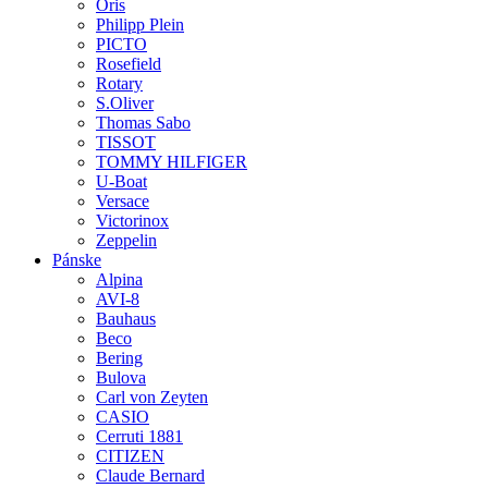
Oris
Philipp Plein
PICTO
Rosefield
Rotary
S.Oliver
Thomas Sabo
TISSOT
TOMMY HILFIGER
U-Boat
Versace
Victorinox
Zeppelin
Pánske
Alpina
AVI-8
Bauhaus
Beco
Bering
Bulova
Carl von Zeyten
CASIO
Cerruti 1881
CITIZEN
Claude Bernard