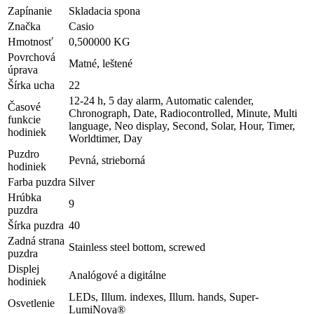
Zapínanie
Skladacia spona
Značka
Casio
Hmotnosť
0,500000 KG
Povrchová
Matné, leštené
úprava
Šírka ucha
22
12-24 h, 5 day alarm, Automatic calender,
Časové
Chronograph, Date, Radiocontrolled, Minute, Multi
funkcie
language, Neo display, Second, Solar, Hour, Timer,
hodiniek
Worldtimer, Day
Puzdro
Pevná, strieborná
hodiniek
Farba puzdra
Silver
Hrúbka
9
puzdra
Šírka puzdra
40
Zadná strana
Stainless steel bottom, screwed
puzdra
Displej
Analógové a digitálne
hodiniek
LEDs, Illum. indexes, Illum. hands, Super-
Osvetlenie
LumiNova®