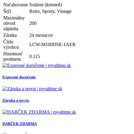
Naťahovanie
Solárne (kremeň)
Štýl
Retro, Sporty, Vintage
Maximálny
obvod
200
zápästia
Záruka
24 mesiacov
Číslo
LCW-M100DSE-1AER
výrobcu
Hmotnosť
0.115
predmetu
Expresné doručenie
Záruka a servis
DARČEK ZDARMA