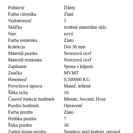
Pohlavie
Dámy
Farba ciferníka
Zlatá
Vodotesnosť
5
Sklíčko
tvrdené minerálne sklo
Stav
nový
Farba remienka
Zlato
Kolekcia
Dot 36 mm
Materiál puzdra
Nerezová oceľ
Materiál remienka
Nerezová oceľ
Zapínanie
Spona s klipom
Značka
MVMT
Hmotnosť
0,500000 KG
Povrchová úprava
Matné, leštené
Šírka ucha
16
Časové funkcie hodiniek
Minute, Second, Hour
Puzdro hodiniek
Opravené
Farba puzdra
Zlato
Hrúbka puzdra
7
Šírka puzdra
36
Zadná strana puzdra
Stainless steel bottom, pressed