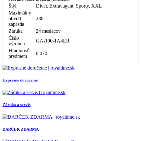
Štýl
Diver, Extravagant, Sporty, XXL
Maximálny
obvod
230
zápästia
Záruka
24 mesiacov
Číslo
GA-100-1A4ER
výrobcu
Hmotnosť
0.070
predmetu
Expresné doručenie
Záruka a servis
DARČEK ZDARMA