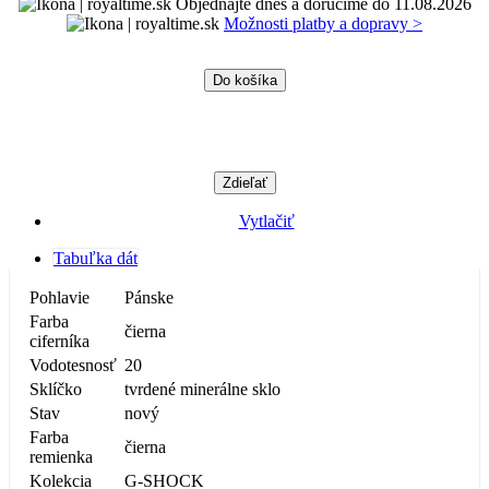
Objednajte dnes a doručíme do
11.08.2026
Možnosti platby a dopravy >
Do košíka
Zdieľať
Vytlačiť
Tabuľka dát
Pohlavie
Pánske
Farba
čierna
ciferníka
Vodotesnosť
20
Sklíčko
tvrdené minerálne sklo
Stav
nový
Farba
čierna
remienka
Kolekcia
G-SHOCK