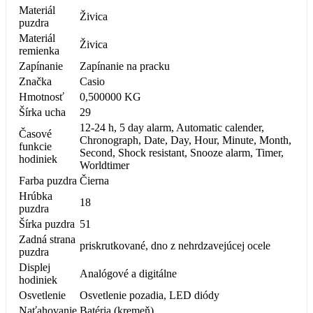
Materiál
Živica
puzdra
Materiál
Živica
remienka
Zapínanie
Zapínanie na pracku
Značka
Casio
Hmotnosť
0,500000 KG
Šírka ucha
29
12-24 h, 5 day alarm, Automatic calender,
Časové
Chronograph, Date, Day, Hour, Minute, Month,
funkcie
Second, Shock resistant, Snooze alarm, Timer,
hodiniek
Worldtimer
Farba puzdra
Čierna
Hrúbka
18
puzdra
Šírka puzdra
51
Zadná strana
priskrutkované, dno z nehrdzavejúcej ocele
puzdra
Displej
Analógové a digitálne
hodiniek
Osvetlenie
Osvetlenie pozadia, LED diódy
Naťahovanie
Batéria (kremeň)