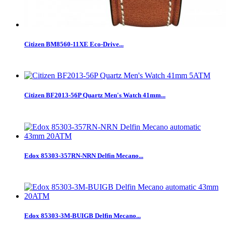
Citizen BM8560-11XE Eco-Drive...
Citizen BF2013-56P Quartz Men's Watch 41mm...
Edox 85303-357RN-NRN Delfin Mecano...
Edox 85303-3M-BUIGB Delfin Mecano...