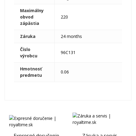
Maximálny
obvod
220
zápästia
Záruka
24 months
Číslo
96C131
výrobcu
Hmotnosť
0.06
predmetu
Expresné doručenie
Záruka a servis