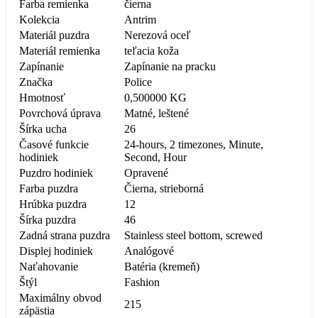
Farba remienka
čierna
Kolekcia
Antrim
Materiál puzdra
Nerezová oceľ
Materiál remienka
teľacia koža
Zapínanie
Zapínanie na pracku
Značka
Police
Hmotnosť
0,500000 KG
Povrchová úprava
Matné, leštené
Šírka ucha
26
Časové funkcie
24-hours, 2 timezones, Minute,
hodiniek
Second, Hour
Puzdro hodiniek
Opravené
Farba puzdra
Čierna, strieborná
Hrúbka puzdra
12
Šírka puzdra
46
Zadná strana puzdra
Stainless steel bottom, screwed
Displej hodiniek
Analógové
Naťahovanie
Batéria (kremeň)
Štýl
Fashion
Maximálny obvod
215
zápästia