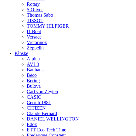
Rotary
S.Oliver
Thomas Sabo
TISSOT
TOMMY HILFIGER
U-Boat
Versace
Victorinox
Zeppelin
Pánske
Alpina
AVI-8
Bauhaus
Beco
Bering
Bulova
Carl von Zeyten
CASIO
Cerruti 1881
CITIZEN
Claude Bernard
DANIEL WELLINGTON
Edox
ETT Eco Tech Time
Frederique Constant