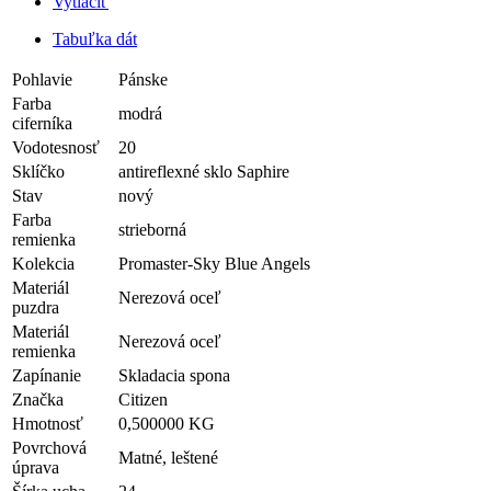
Vytlačiť
Tabuľka dát
Pohlavie
Pánske
Farba
modrá
ciferníka
Vodotesnosť
20
Sklíčko
antireflexné sklo Saphire
Stav
nový
Farba
strieborná
remienka
Kolekcia
Promaster-Sky Blue Angels
Materiál
Nerezová oceľ
puzdra
Materiál
Nerezová oceľ
remienka
Zapínanie
Skladacia spona
Značka
Citizen
Hmotnosť
0,500000 KG
Povrchová
Matné, leštené
úprava