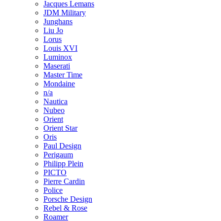
Jacques Lemans
JDM Military
Junghans
Liu Jo
Lorus
Louis XVI
Luminox
Maserati
Master Time
Mondaine
n/a
Nautica
Nubeo
Orient
Orient Star
Oris
Paul Design
Perigaum
Philipp Plein
PICTO
Pierre Cardin
Police
Porsche Design
Rebel & Rose
Roamer