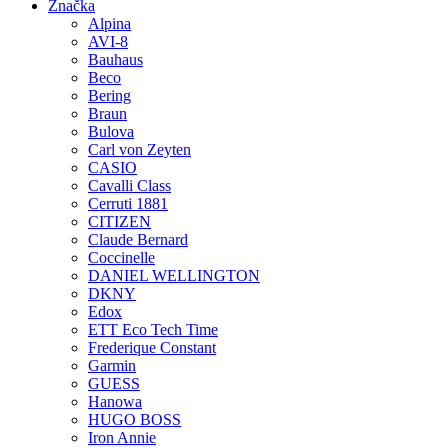
Značka
Alpina
AVI-8
Bauhaus
Beco
Bering
Braun
Bulova
Carl von Zeyten
CASIO
Cavalli Class
Cerruti 1881
CITIZEN
Claude Bernard
Coccinelle
DANIEL WELLINGTON
DKNY
Edox
ETT Eco Tech Time
Frederique Constant
Garmin
GUESS
Hanowa
HUGO BOSS
Iron Annie