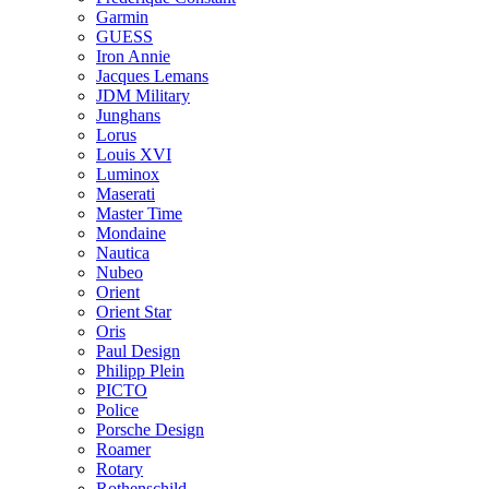
Garmin
GUESS
Iron Annie
Jacques Lemans
JDM Military
Junghans
Lorus
Louis XVI
Luminox
Maserati
Master Time
Mondaine
Nautica
Nubeo
Orient
Orient Star
Oris
Paul Design
Philipp Plein
PICTO
Police
Porsche Design
Roamer
Rotary
Rothenschild