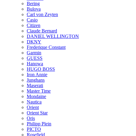
Bering
Bulova
Carl von Zeyten
Casio
Citizen
Claude Bernard
DANIEL WELLINGTON
DKNY
Frederique Constant
Garmin
GUESS
Hanowa
HUGO BOSS
Iron Annie
Junghans
Maserati
Master Time
Mondaine
Nautica
Orient
Orient Star
Oris
Philipp Plein
PICTO
Rosefield