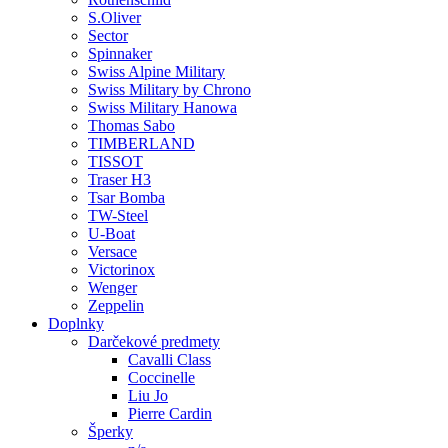
S.Oliver
Sector
Spinnaker
Swiss Alpine Military
Swiss Military by Chrono
Swiss Military Hanowa
Thomas Sabo
TIMBERLAND
TISSOT
Traser H3
Tsar Bomba
TW-Steel
U-Boat
Versace
Victorinox
Wenger
Zeppelin
Doplnky
Darčekové predmety
Cavalli Class
Coccinelle
Liu Jo
Pierre Cardin
Šperky