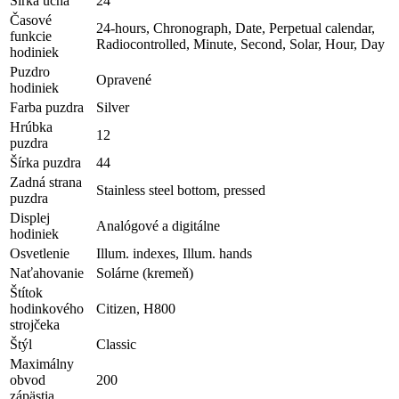
Šírka ucha
24
Časové
24-hours, Chronograph, Date, Perpetual calendar,
funkcie
Radiocontrolled, Minute, Second, Solar, Hour, Day
hodiniek
Puzdro
Opravené
hodiniek
Farba puzdra
Silver
Hrúbka
12
puzdra
Šírka puzdra
44
Zadná strana
Stainless steel bottom, pressed
puzdra
Displej
Analógové a digitálne
hodiniek
Osvetlenie
Illum. indexes, Illum. hands
Naťahovanie
Solárne (kremeň)
Štítok
hodinkového
Citizen, H800
strojčeka
Štýl
Classic
Maximálny
obvod
200
zápästia