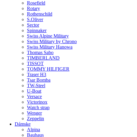
Rosefield
Rotary
Rothenschild
S.Oliver
Sector
Spinnaker
Swiss Alpine Military
Swiss Military by Chrono
Swiss Military Hanowa
Thomas Sabo
TIMBERLAND
TISSOT
TOMMY HILFIGER
Traser H3
Tsar Bomba
TW-Steel
U-Boat
Versace
Victorinox
Watch strap
Wenger
Zeppelin
Dámske
Alpina
Bauhaus